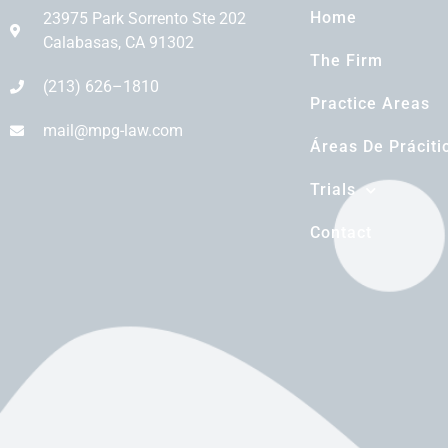
Home
23975 Park Sorrento Ste 202
Calabasas, CA 91302
The Firm
(213) 626–1810
Practice Areas
mail@mpg-law.com
Áreas De Práciti
Trials
Contact