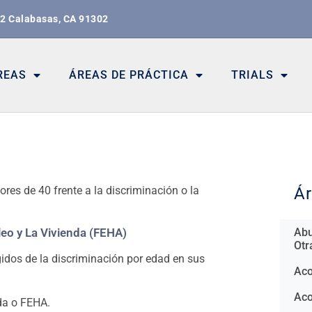
02 Calabasas, CA 91302
REAS
ÁREAS DE PRÁCTICA
TRIALS
d
res de 40 frente a la discriminación o la
Ár
Abu
pleo y La Vivienda (FEHA)
Otr
idos de la discriminación por edad en sus
Aco
Aco
nda o FEHA.