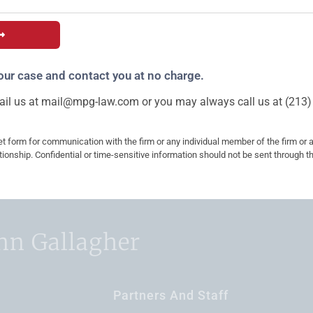
our case and contact you at no charge.
il us at
mail@mpg-law.com
or you may always call us at (213)
et form for communication with the firm or any individual member of the firm or 
ationship. Confidential or time-sensitive information should not be sent through t
nn Gallagher
Partners And Staff