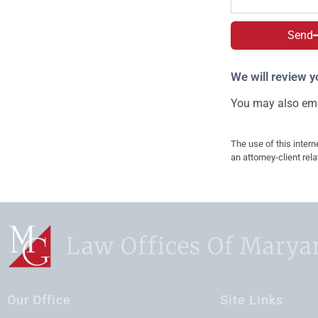
Send
We will review y
You may also ema
The use of this intern
an attorney-client rel
Law Offices Of Marya
Our Office
Site Links