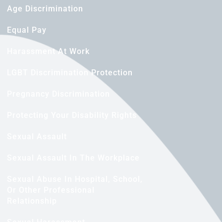
Age Discrimination
Equal Pay
Harassment At Work
LGBT Discrimination Protection
Pregnancy Discrimination
Protecting Your Disability Rights
Sexual Assault
Sexual Assault In The Workplace
Sexual Abuse In Hospital, School,
Or Other Professional
Relationship